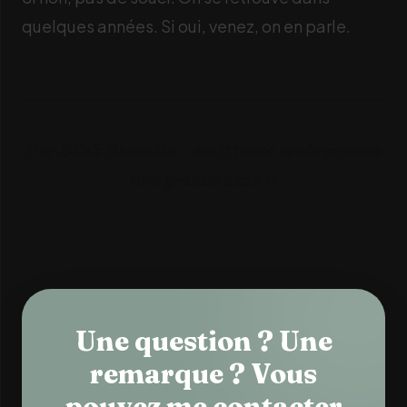
quelques années. Si oui, venez, on en parle.
Par Dilek Bancelin – écrit toute seule comme
une grande sans ia
Une question ? Une
remarque ? Vous
pouvez me contacter