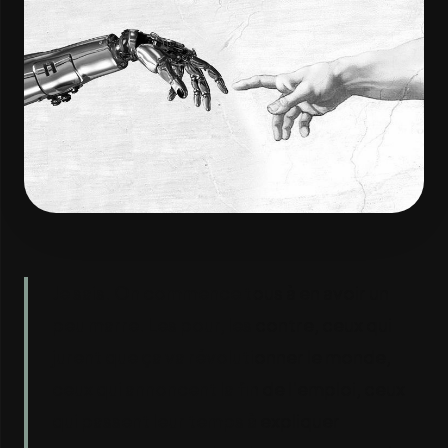
Je sais. On commence tous à en avoir un
peu marre. Les pour, les contre, ceux qui
jurent que ça va révolutionner le monde,
ceux qui annoncent la fin de l'emploi, ceux
qui passent leur temps à expliquer