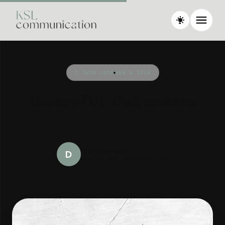
3 JUIN 2026
WEB & TECH
Encore l'IA. Oui, encore.
Dilek Bancelin
D
GÉRANTE KSL COMMUNICATION